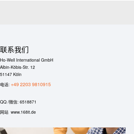
联系我们
Ho-Well International GmbH
Albin-Köbis-Str. 12
51147 Köln
+49 2203 9810915
电话:
QQ /微信: 6518871
网站 www.168it.de